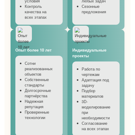
условия
любых задач
Контроль
Сезонные
качества на
предложения
всех этапах
Опыт более 10 лет
Индивидуальные
проекты
Сотни
реализованных
Работа по
объектов
чертежам
Собственные
Адаптация под
стандарты
задачу
Долгосрочные
Подбор
партнёрства
материалов
Надежная
3D-
репутация
моделирование
Проверенные
при
технологии
необходимости
Согласование
на всех этапах