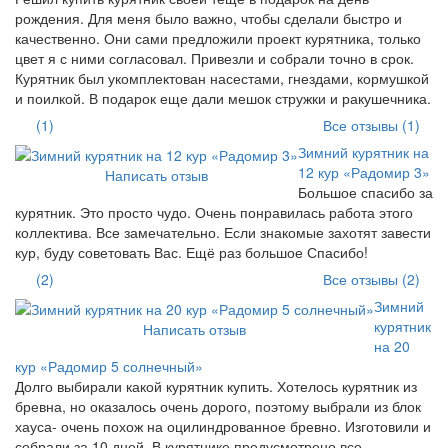
рождения. Для меня было важно, чтобы сделали быстро и
качественно. Они сами предложили проект курятника, только
цвет я с ними согласовал. Привезли и собрали точно в срок.
Курятник был укомплектован насестами, гнездами, кормушкой
и поилкой. В подарок еще дали мешок стружки и ракушечника.
(1)
Все отзывы (1)
Зимний курятник на
12 кур «Радомир 3»
Написать отзыв
Большое спасибо за
курятник. Это просто чудо. Очень понравилась работа этого
коллектива. Все замечательно. Если знакомые захотят завести
кур, буду советовать Вас. Ещё раз большое Спасибо!
(2)
Все отзывы (2)
Зимний
курятник
Написать отзыв
на 20
кур «Радомир 5 солнечный»
Долго выбирали какой курятник купить. Хотелось курятник из
бревна, но оказалось очень дорого, поэтому выбрали из блок
хауса- очень похож на оцилиндрованное бревно. Изготовили и
собрали за 10 дней, В курятнике предусмотрено все