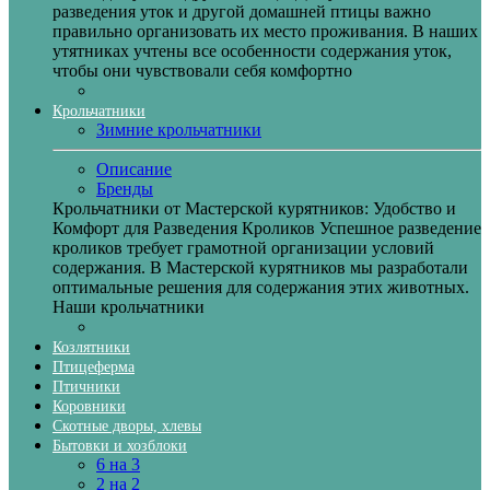
разведения уток и другой домашней птицы важно
правильно организовать их место проживания. В наших
утятниках учтены все особенности содержания уток,
чтобы они чувствовали себя комфортно
Крольчатники
Зимние крольчатники
Описание
Бренды
Крольчатники от Мастерской курятников: Удобство и
Комфорт для Разведения Кроликов Успешное разведение
кроликов требует грамотной организации условий
содержания. В Мастерской курятников мы разработали
оптимальные решения для содержания этих животных.
Наши крольчатники
Козлятники
Птицеферма
Птичники
Коровники
Скотные дворы, хлевы
Бытовки и хозблоки
6 на 3
2 на 2