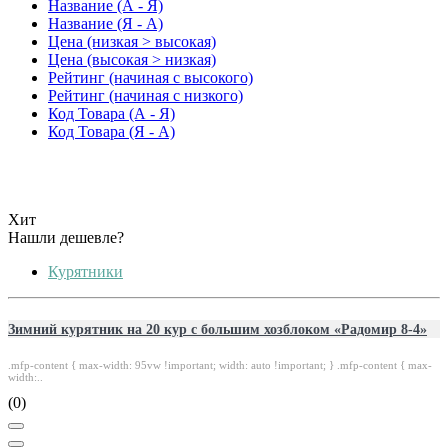
Название (А - Я)
Название (Я - А)
Цена (низкая > высокая)
Цена (высокая > низкая)
Рейтинг (начиная с высокого)
Рейтинг (начиная с низкого)
Код Товара (А - Я)
Код Товара (Я - А)
Хит
Нашли дешевле?
Курятники
Зимний курятник на 20 кур с большим хозблоком «Радомир 8-4»
.mfp-content { max-width: 95vw !important; width: auto !important; } .mfp-content { max-
width:..
(0)