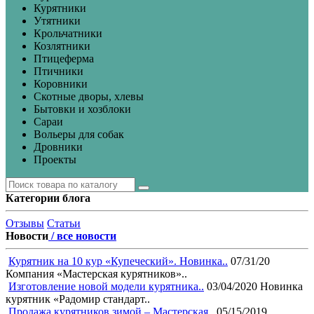
Курятники
Утятники
Крольчатники
Козлятники
Птицеферма
Птичники
Коровники
Скотные дворы, хлевы
Бытовки и хозблоки
Сараи
Вольеры для собак
Дровники
Проекты
Категории блога
Отзывы
Статьи
Новости
/ все новости
Курятник на 10 кур «Купеческий». Новинка..
07/31/20
Компания «Мастерская курятников»..
Изготовление новой модели курятника..
03/04/2020
Новинка
курятник «Радомир стандарт..
Продажа курятников зимой – Мастерская..
05/15/2019