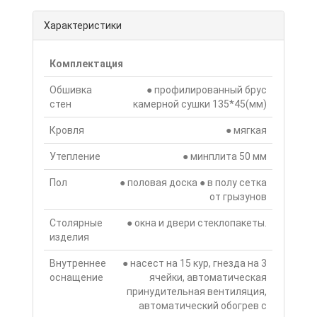
Характеристики
Комплектация
Обшивка
● профилированный брус
стен
камерной сушки 135*45(мм)
Кровля
● мягкая
Утепление
● минплита 50 мм
Пол
● половая доска ● в полу сетка
от грызунов
Столярные
● окна и двери стеклопакеты.
изделия
Внутреннее
● насест на 15 кур, гнезда на 3
оснащение
ячейки, автоматическая
принудительная вентиляция,
автоматический обогрев с