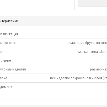
ктеристики
мплектация
ивка стен
имитация бруса, вагонка
вля
мягкая типа Шинг
пление
лярные изделия
размер и 
аска
все изделие покрашено в 2 слоя (к
дамент