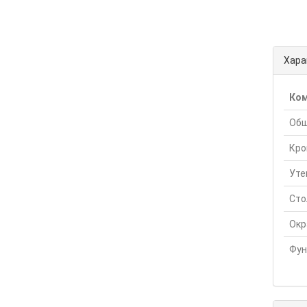
Хара
Ко
Обш
Кро
Уте
Сто
Окр
Фун