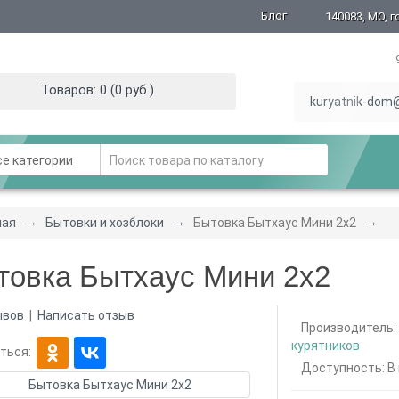
Блог
140083, МО, г
Товаров: 0 (0 руб.)
kuryatnik-dom@
е категории
ная
Бытовки и хозблоки
Бытовка Бытхаус Мини 2х2
товка Бытхаус Мини 2х2
ывов
|
Написать отзыв
Производитель
курятников
ться:
Доступность: В