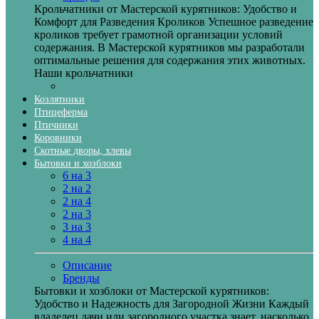
Крольчатники от Мастерской курятников: Удобство и
Комфорт для Разведения Кроликов Успешное разведение
кроликов требует грамотной организации условий
содержания. В Мастерской курятников мы разработали
оптимальные решения для содержания этих животных.
Наши крольчатники
Козлятники
Птицеферма
Птичники
Коровники
Скотные дворы, хлевы
Бытовки и хозблоки
6 на 3
2 на 2
2 на 4
2 на 3
3 на 3
4 на 4
Описание
Бренды
Бытовки и хозблоки от Мастерской курятников:
Удобство и Надежность для Загородной Жизни Каждый
владелец дачи или загородного участка знает, насколько