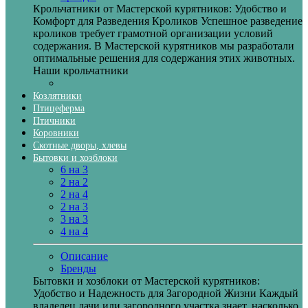
Крольчатники от Мастерской курятников: Удобство и
Комфорт для Разведения Кроликов Успешное разведение
кроликов требует грамотной организации условий
содержания. В Мастерской курятников мы разработали
оптимальные решения для содержания этих животных.
Наши крольчатники
Козлятники
Птицеферма
Птичники
Коровники
Скотные дворы, хлевы
Бытовки и хозблоки
6 на 3
2 на 2
2 на 4
2 на 3
3 на 3
4 на 4
Описание
Бренды
Бытовки и хозблоки от Мастерской курятников:
Удобство и Надежность для Загородной Жизни Каждый
владелец дачи или загородного участка знает, насколько