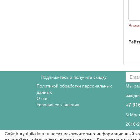
Вним
Рейт
Подпишитесь и получите скидку
Политикой обработки персональных
Мы ра
данных
ежедне
О нас
+7 91
Условия соглашения
© Маст
2018-
2
Сайт kuryatnik-dom.ru носит исключительно информационный х
пожалуйста, обращайтесь в офисы продаж. Все материалы данно