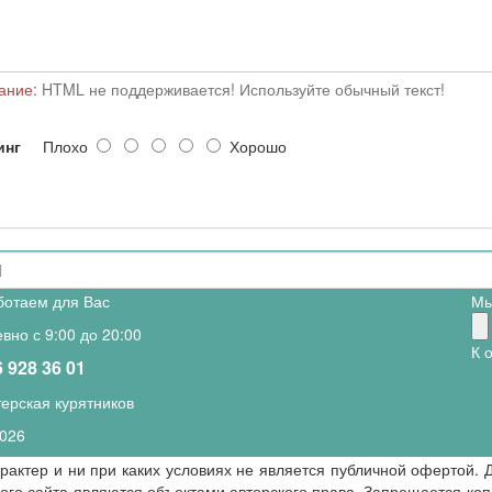
ание:
HTML не поддерживается! Используйте обычный текст!
инг
Плохо
Хорошо
ботаем для Вас
Мы
вно с 9:00 до 20:00
К 
6 928 36 01
ерская курятников
026
арактер и ни при каких условиях не является публичной офертой.
го сайта являются объектами авторского права. Запрещается коп