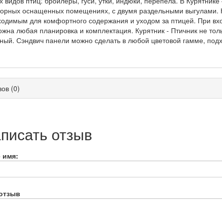
х видов птиц: бройлеры, гуси, утки, индюки, перепела. В Курятнике
орных оснащенных помещениях, с двумя раздельными выгулами. К
одимым для комфортного содержания и уходом за птицей. При вхо
жна любая планировка и комплектация. Курятник - Птичник не толь
ный. Сэндвич панели можно сделать в любой цветовой гамме, по
ов (0)
писать отзыв
 имя:
отзыв