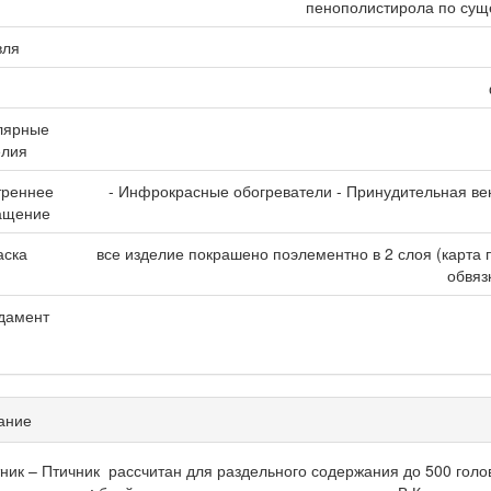
пенополистирола по сущ
вля
лярные
елия
треннее
- Инфрокрасные обогреватели - Принудительная в
ащение
аска
все изделие покрашено поэлементно в 2 слоя (карта 
обвяз
дамент
ание
ник – Птичник рассчитан для раздельного содержания до 500 голов