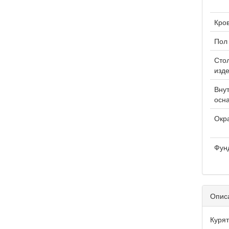
Кро
Пол
Сто
изд
Вну
осн
Окр
Фун
Опис
Курят