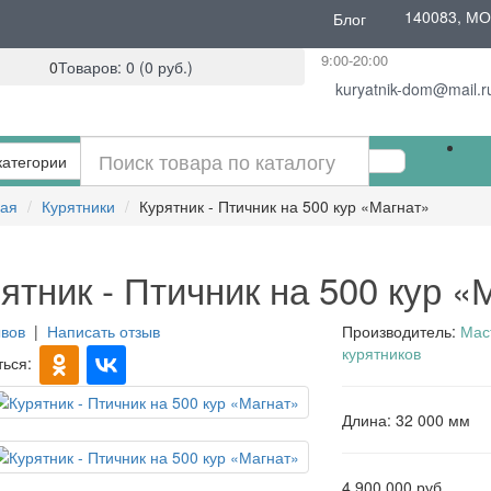
140083, МО, 
Блог
9:00-20:00
0
Товаров: 0 (0 руб.)
kuryatnik-dom@mail.r
атегории
ная
Курятники
Курятник - Птичник на 500 кур «Магнат»
ятник - Птичник на 500 кур «
ывов
|
Написать отзыв
Производитель:
Мас
курятников
ться:
Длина: 32 000 мм
4 900 000 руб.