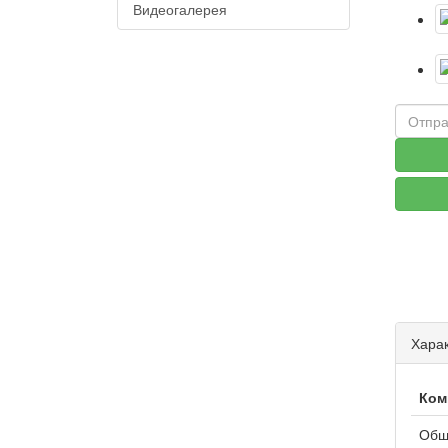
Видеогалерея
Харак
Ком
Обш