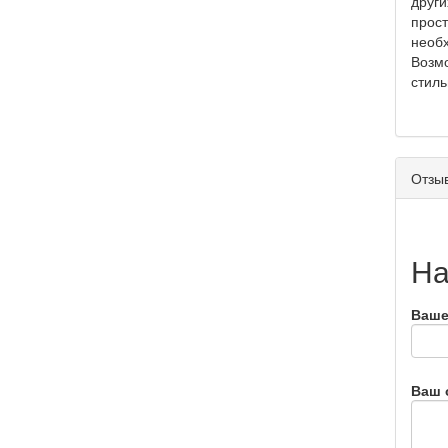
други
прост
необх
Возмо
стиль
Отзыв
На
Ваше
Ваш 