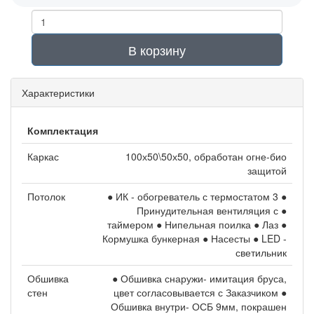
В корзину
Характеристики
Комплектация
Каркас
100х50\50х50, обработан огне-био
защитой
Потолок
● ИК - обогреватель с термостатом 3 ●
Принудительная вентиляция с ●
таймером ● Нипельная поилка ● Лаз ●
Кормушка бункерная ● Насесты ● LED -
светильник
Обшивка
● Обшивка снаружи- имитация бруса,
стен
цвет согласовывается с Заказчиком ●
Обшивка внутри- ОСБ 9мм, покрашен