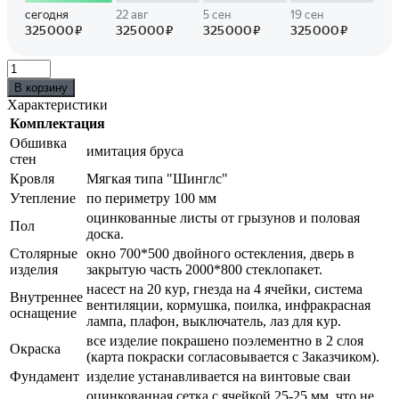
В корзину
Характеристики
Комплектация
Обшивка
имитация бруса
стен
Кровля
Мягкая типа "Шинглс"
Утепление
по периметру 100 мм
оцинкованные листы от грызунов и половая
Пол
доска.
Столярные
окно 700*500 двойного остекления, дверь в
изделия
закрытую часть 2000*800 стеклопакет.
насест на 20 кур, гнезда на 4 ячейки, система
Внутреннее
вентиляции, кормушка, поилка, инфракрасная
оснащение
лампа, плафон, выключатель, лаз для кур.
все изделие покрашено поэлементно в 2 слоя
Окраска
(карта покраски согласовывается с Заказчиком).
Фундамент
изделие устанавливается на винтовые сваи
оцинкованная сетка с ячейкой 25-25 мм, что не