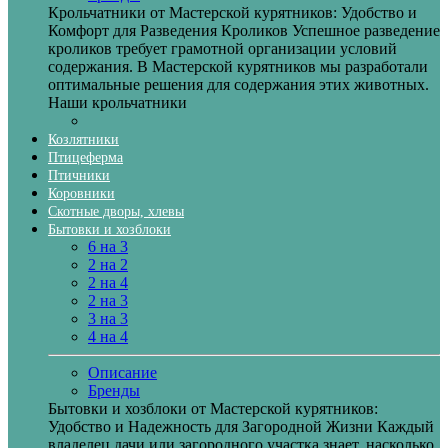
Крольчатники от Мастерской курятников: Удобство и
Комфорт для Разведения Кроликов Успешное разведение
кроликов требует грамотной организации условий
содержания. В Мастерской курятников мы разработали
оптимальные решения для содержания этих животных.
Наши крольчатники
Козлятники
Птицеферма
Птичники
Коровники
Скотные дворы, хлевы
Бытовки и хозблоки
6 на 3
2 на 2
2 на 4
2 на 3
3 на 3
4 на 4
Описание
Бренды
Бытовки и хозблоки от Мастерской курятников:
Удобство и Надежность для Загородной Жизни Каждый
владелец дачи или загородного участка знает, насколько