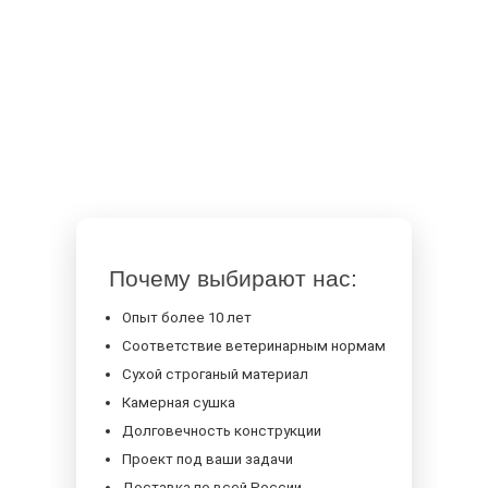
Внутри фанера - никакого ОСБ
Только сухой строганый материал камерной
сушки
Разработаем любой проект под ваши нужды
по образцу
Соответствие «Ветеринарно-санитарными
правилами для птицеводческих хозяйств
(ферм) и требованиям при их проектировании»
(утв. Минсельхозом СССР 22.09.1981).
Почему выбирают нас:
Опыт более 10 лет
Соответствие ветеринарным нормам
Сухой строганый материал
Камерная сушка
Долговечность конструкции
Проект под ваши задачи
Доставка по всей России